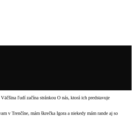
. Väčšina ľudí začína stránkou O nás, ktorá ich predstavuje
ývam v Trenčíne, mám škrečka Igora a niekedy mám rande aj so