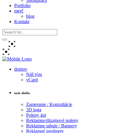
Spolupráce
Portfolio
merč
blog
Kontakt
domov
Náš tým
vCard
naše služby
Zameranie / Konzultácie
3D loga
Polepy áut
Reklamne/dizajnové polepy
Reklamne tabule / Bannery
Reklamné predmety