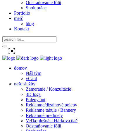
Odstraňovanie fólii
Spolupráce
Portfolio
merč
blog
Kontakt
domov
Náš tým
vCard
naše služby
Zameranie / Konzultácie
3D loga
Polepy áut
Reklamne/dizajnové polepy
Reklamne tabule / Bannery
Reklamné predmety
Veľkoplošná a Hárkova tlač
Odstraňovanie fólii