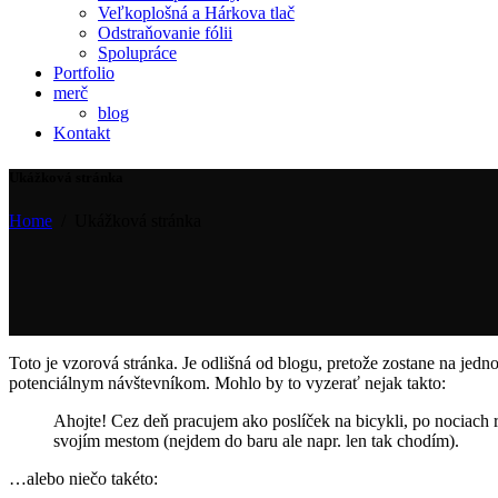
Veľkoplošná a Hárkova tlač
Odstraňovanie fólii
Spolupráce
Portfolio
merč
blog
Kontakt
Ukážková stránka
Home
/
Ukážková stránka
Toto je vzorová stránka. Je odlišná od blogu, pretože zostane na jedn
potenciálnym návštevníkom. Mohlo by to vyzerať nejak takto:
Ahojte! Cez deň pracujem ako poslíček na bicykli, po nociach
svojím mestom (nejdem do baru ale napr. len tak chodím).
…alebo niečo takéto: