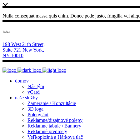
Nulla consequat massa quis enim. Donec pede justo, fringilla vel aliqu
Info:
198 West 21th Street,
Suite 721 New York,
NY 10010
domov
Náš tým
vCard
naše služby
Zameranie / Konzultácie
3D loga
Polepy áut
Reklamne/dizajnové polepy
Reklamne tabule / Bannery
Reklamné predmety
Veľkoplošná a Hárkova tlač