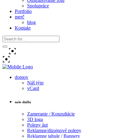
Odstraňovanie fólii
Spolupráce
Portfolio
merč
blog
Kontakt
domov
Náš tým
vCard
naše služby
Zameranie / Konzultácie
3D loga
Polepy áut
Reklamne/dizajnové polepy
Reklamne tabule / Bannery