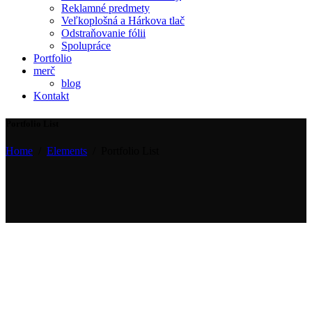
Reklamné predmety
Veľkoplošná a Hárkova tlač
Odstraňovanie fólii
Spolupráce
Portfolio
merč
blog
Kontakt
Portfolio List
Home
/
Elements
/
Portfolio List