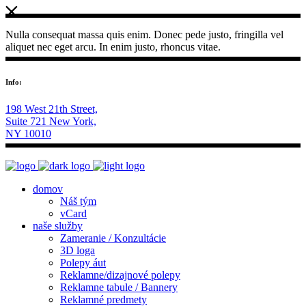
Nulla consequat massa quis enim. Donec pede justo, fringilla vel
aliquet nec eget arcu. In enim justo, rhoncus vitae.
Info:
198 West 21th Street,
Suite 721 New York,
NY 10010
domov
Náš tým
vCard
naše služby
Zameranie / Konzultácie
3D loga
Polepy áut
Reklamne/dizajnové polepy
Reklamne tabule / Bannery
Reklamné predmety