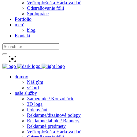
Veľkoplošná a Hárkova tlač
Odstraňovanie fólii
Spolupráce
Portfolio
merč
blog
Kontakt
domov
Náš tým
vCard
naše služby
Zameranie / Konzultácie
3D loga
Polepy áut
Reklamne/dizajnové polepy
Reklamne tabule / Bannery
Reklamné predmety
Veľkoplošná a Hárkova tlač